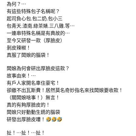
為何？⋯
有這些特殊包子名稱呢？
起司負心包.包二奶.包小三
包青天.渣南.綠茶婊.三八雞.等⋯
一連串特殊名稱是有典故的⋯
至今又研發一款（厚臉皮）
剝皮辣椒！
真服了闆娘的腦袋！
闆娘為何會研出厚臉皮這款？
故事由來！⋯
有戶人家開名車住豪宅！
卻繳不出瓦斯費！居然莫名奇妙指名來找闆娘要收款！
（關闆娘啥事！）無言！
真的有夠厚臉皮的！
闆娘只好動動生銹的腦袋
研發出厚臉皮嘍！
扯！⋯扯！⋯扯！